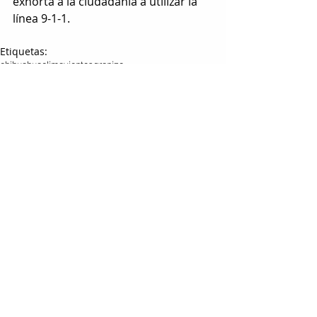
exhorta a la ciudadanía a utilizar la 
línea 9-1-1.
Etiquetas:
chihuahua
clima
vientos
granizo
LOCAL
Entradas relacionadas
Ver todo