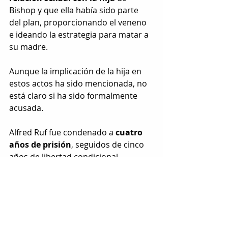
Bishop y que ella había sido parte 
del plan, proporcionando el veneno 
e ideando la estrategia para matar a 
su madre.
Aunque la implicación de la hija en 
estos actos ha sido mencionada, no 
está claro si ha sido formalmente 
acusada.
Alfred Ruf fue condenado a
 cuatro 
años de prisión
, seguidos de cinco 
años de libertad condicional, 
dejando una marca indeleble en la 
comunidad y en la opinión pública.
Etiquetas:
asesinato
estados unidos
viral
INTERNACIONAL