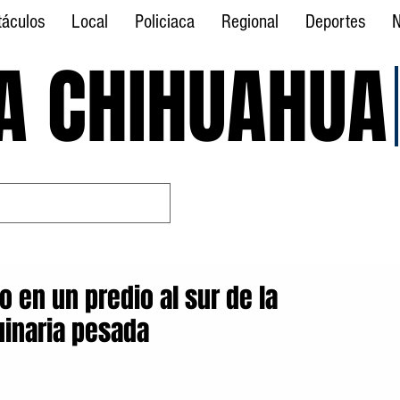
táculos
Local
Policiaca
Regional
Deportes
N
A CHIHUAHUA
A CHIHUAHUA
 en un predio al sur de la
inaria pesada