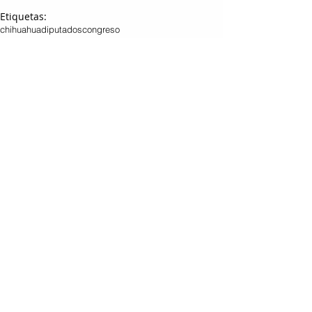
Etiquetas:
chihuahua
diputados
congreso
LOCAL
Entradas relacionadas
Ver todo