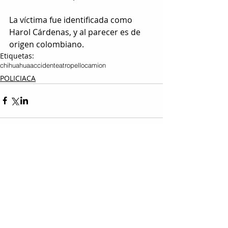
La víctima fue identificada como 
Harol Cárdenas, y al parecer es de 
origen colombiano.
Etiquetas:
chihuahua
accidente
atropello
camion
POLICIACA
Entradas relacionadas
Ver todo