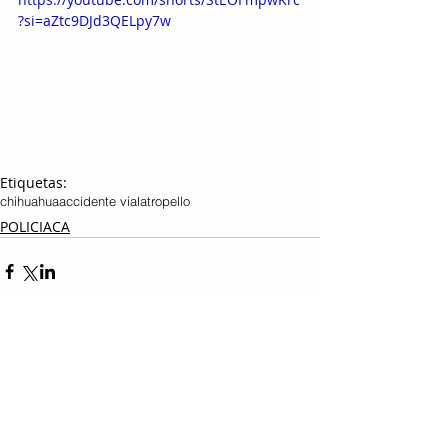
?si=aZtc9DJd3QELpy7w
Etiquetas:
chihuahua
accidente vial
atropello
POLICIACA
Entradas relacionadas
Ver todo