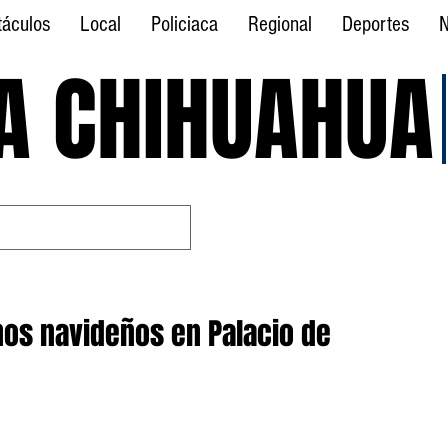
táculos
Local
Policiaca
Regional
Deportes
N
A CHIHUAHUA
A CHIHUAHUA
os navideños en Palacio de