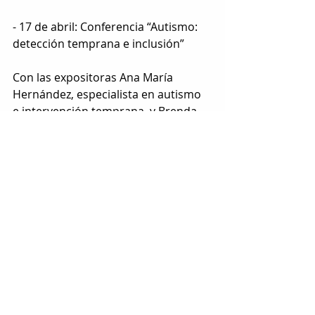
- 17 de abril: Conferencia “Autismo: 
detección temprana e inclusión”
Con las expositoras Ana María 
Hernández, especialista en autismo 
e intervención temprana, y Brenda 
Stela Ávila Atila, terapeuta de 
lenguaje especializada en la 
detección, diagnóstico e 
intervención de personas y familias 
con TEA.
Lugar: Mezzanine, 10:00 horas.
Etiquetas:
chihuahua
diputados
congreso
LOCAL