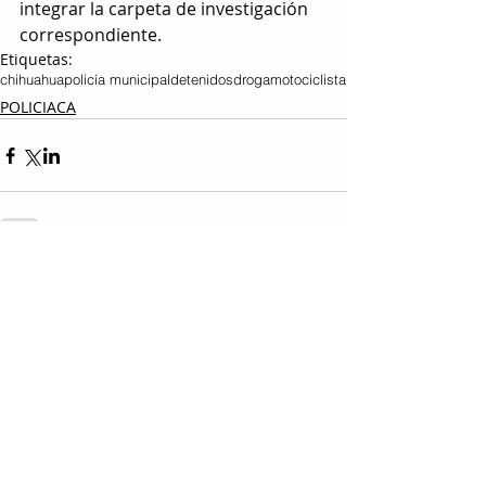
integrar la carpeta de investigación 
correspondiente.
Etiquetas:
chihuahua
policía municipal
detenidos
droga
motociclista
POLICIACA
Entradas relacionadas
Ver todo