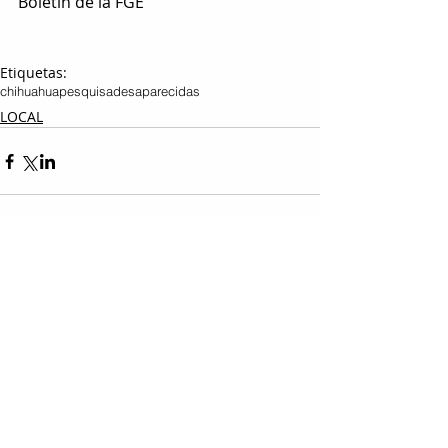
Boletín de la FGE
Etiquetas:
chihuahua
pesquisa
desaparecidas
LOCAL
Entradas relacionadas
Ver todo