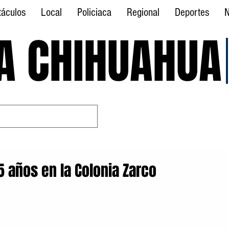
táculos
Local
Policiaca
Regional
Deportes
N
A CHIHUAHUA
A CHIHUAHUA
 años en la Colonia Zarco