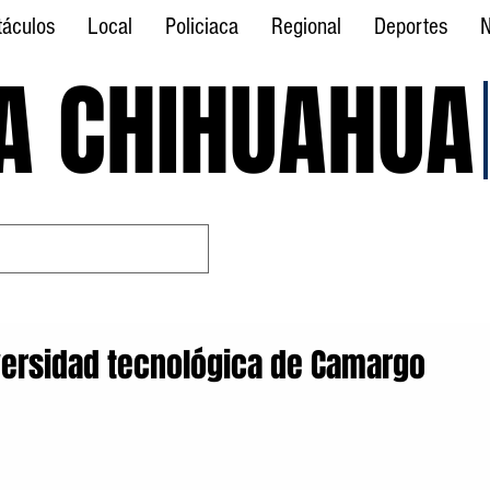
táculos
Local
Policiaca
Regional
Deportes
N
A CHIHUAHUA
A CHIHUAHUA
versidad tecnológica de Camargo