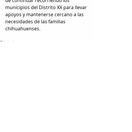
de continuar recorriendo los 
municipios del Distrito XX para llevar 
apoyos y mantenerse cercano a las 
necesidades de las familias 
chihuahuenses.
Etiquetas:
diputados
congreso
camargo
REGIONAL
Entradas relacionadas
Ver todo