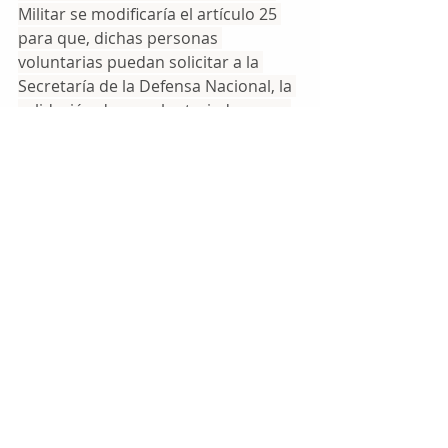
Militar se modificaría el artículo 25 
para que, dichas personas 
voluntarias puedan solicitar a la 
Secretaría de la Defensa Nacional, la 
validación de su voluntariado como 
equivalente del Servicio Militar 
Nacional; en la Ley General de 
Protección Civil, se adicionan 
párrafos a los artículos 53 y 56 para 
armonizar la propuesta antes 
mencionada.
Etiquetas:
diputados
congreso
brigadas
LOCAL