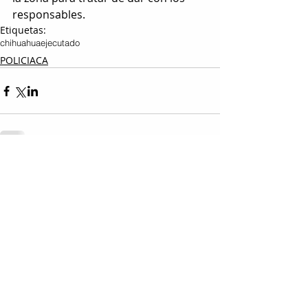
responsables.
Etiquetas:
chihuahua
ejecutado
POLICIACA
Entradas relacionadas
Ver todo