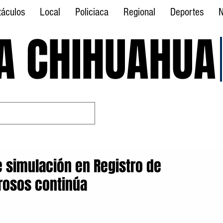
táculos
Local
Policiaca
Regional
Deportes
N
A CHIHUAHUA
A CHIHUAHUA
e simulación en Registro de
rosos continúa