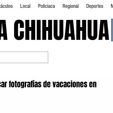
táculos
Local
Policiaca
Regional
Deportes
N
A CHIHUAHUA
A CHIHUAHUA
icar fotografías de vacaciones en