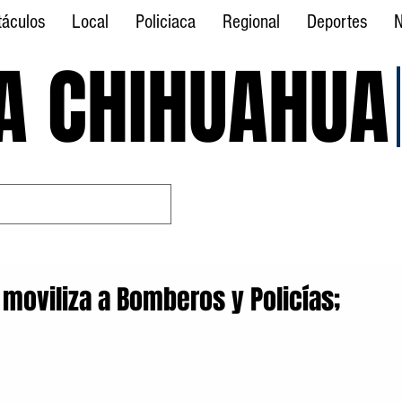
táculos
Local
Policiaca
Regional
Deportes
N
A CHIHUAHUA
A CHIHUAHUA
moviliza a Bomberos y Policías;