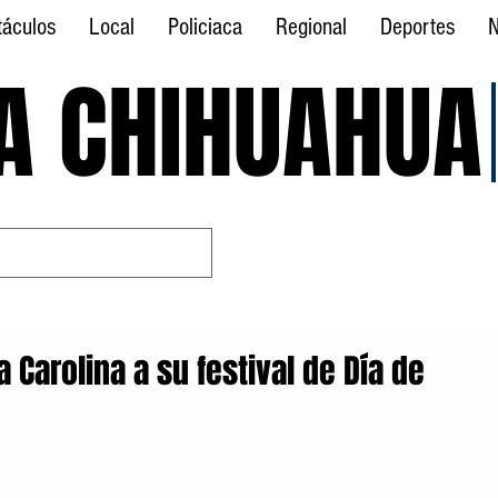
táculos
Local
Policiaca
Regional
Deportes
N
A CHIHUAHUA
A CHIHUAHUA
a Carolina a su festival de Día de