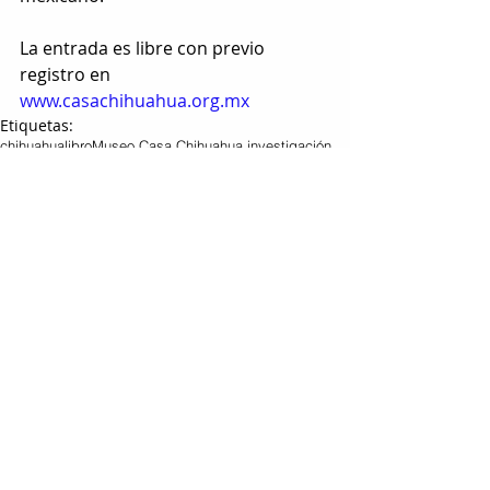
La entrada es libre con previo 
registro en 
www.casachihuahua.org.mx
Etiquetas:
chihuahua
libro
Museo Casa Chihuahua,
investigación
arquitecto
CULTURA Y ESPECTÁCULOS
Entradas relacionadas
Ver todo