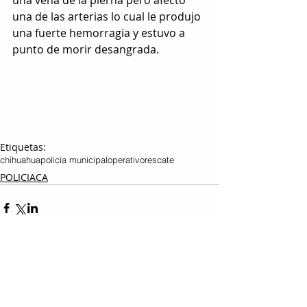
una vena de la pierna pero afectó 
una de las arterias lo cual le produjo 
una fuerte hemorragia y estuvo a 
punto de morir desangrada.
Etiquetas:
chihuahua
policía municipal
operativo
rescate
POLICIACA
Entradas relacionadas
Ver todo