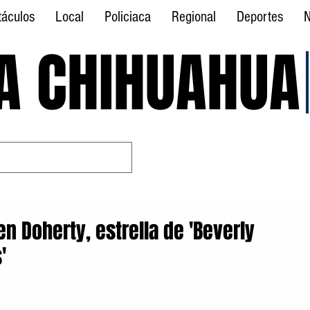
táculos
Local
Policiaca
Regional
Deportes
N
A CHIHUAHUA
A CHIHUAHUA
n Doherty, estrella de 'Beverly
'