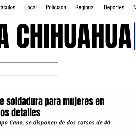
táculos
Local
Policiaca
Regional
Deportes
N
A CHIHUAHUA
A CHIHUAHUA
de soldadura para mujeres en
os detalles
rupo Cano, se disponen de dos cursos de 40 