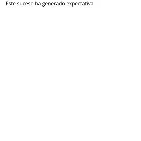
Este suceso ha generado expectativa 
en la comunidad, ya que el robo de 
la camioneta con menores en su 
interior había causado una gran 
conmoción días atrás, es por ello 
que las autoridades aún trabajan 
para confirmar todos los detalles y 
dar una versión oficial de los 
acontecimientos.
Entradas relacionadas
Ver todo