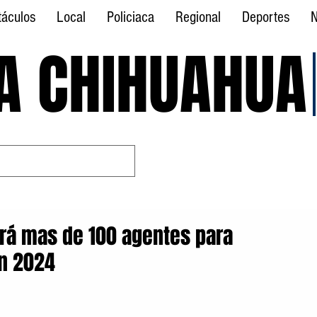
táculos
Local
Policiaca
Regional
Deportes
N
A CHIHUAHUA
A CHIHUAHUA
ará mas de 100 agentes para
an 2024