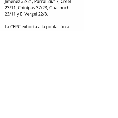
Jiménez 32/21, Parral 28/17, Creel 
23/11, Chínipas 37/23, Guachochi 
23/11 y El Vergel 22/8. 
La CEPC exhorta a la población a 
tomar medidas preventivas y seguir 
las indicaciones de las autoridades 
por posibles encharcamientos, 
crecida de arroyos, actividad 
eléctrica o caída de granizo. En caso 
de emergencia, llamar al 9-1-1.
Etiquetas:
chihuahua
lluvias
alerta
LOCAL