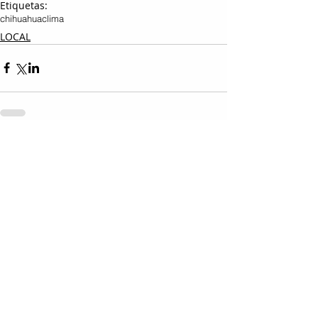
Etiquetas:
chihuahua
clima
LOCAL
Entradas relacionadas
Ver todo