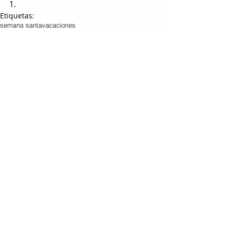
1.
Etiquetas:
semana santa
vacaciones
LOCAL
Entradas relacionadas
Ver todo