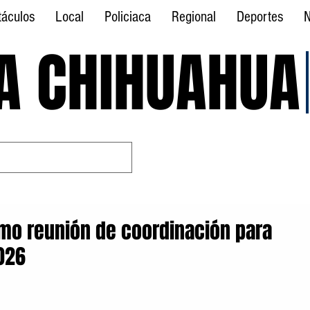
táculos
Local
Policiaca
Regional
Deportes
N
A CHIHUAHUA
A CHIHUAHUA
smo reunión de coordinación para
2026