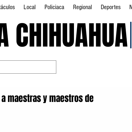
táculos
Local
Policiaca
Regional
Deportes
N
A CHIHUAHUA
A CHIHUAHUA
a maestras y maestros de