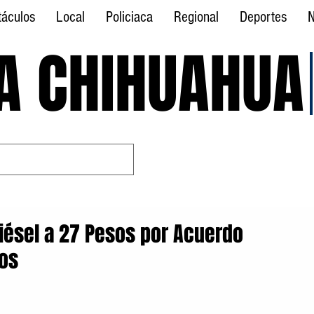
táculos
Local
Policiaca
Regional
Deportes
N
A CHIHUAHUA
A CHIHUAHUA
Diésel a 27 Pesos por Acuerdo
ros