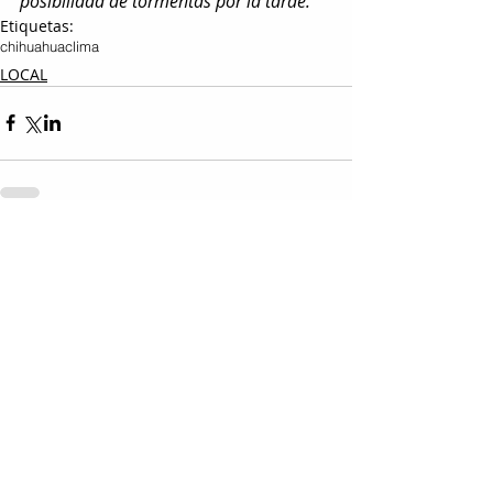
posibilidad de tormentas por la tarde.
Etiquetas:
chihuahua
clima
LOCAL
Entradas relacionadas
Ver todo