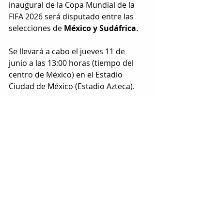
inaugural de la Copa Mundial de la 
FIFA 2026 será disputado entre las 
selecciones de 
México y Sudáfrica
.
Se llevará a cabo el jueves 11 de 
junio a las 13:00 horas (tiempo del 
centro de México) en el Estadio 
Ciudad de México (Estadio Azteca).
El encuentro marcará un hito en la 
historia del futbol, ya que este 
recinto se convertirá en el primero 
en albergar tres Copas Mundiales de 
la FIFA.
Cabe mencionar que previo al 
partido habrá una gran celebración 
de la cultura mexicana y un 
espectáculo musical con artistas 