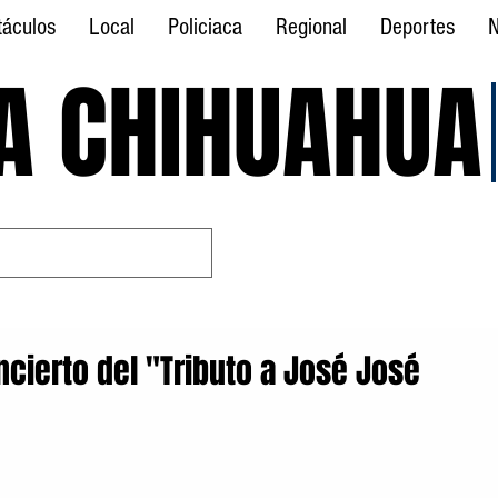
táculos
Local
Policiaca
Regional
Deportes
N
A CHIHUAHUA
A CHIHUAHUA
cierto del "Tributo a José José