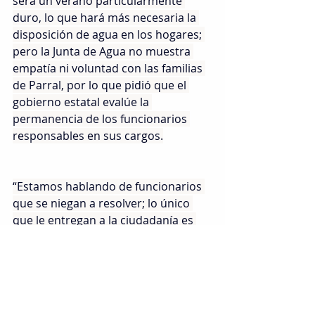
será un verano particularmente 
duro, lo que hará más necesaria la 
disposición de agua en los hogares; 
pero la Junta de Agua no muestra 
empatía ni voluntad con las familias 
de Parral, por lo que pidió que el 
gobierno estatal evalúe la 
permanencia de los funcionarios 
responsables en sus cargos.
“Estamos hablando de funcionarios 
que se niegan a resolver; lo único 
que le entregan a la ciudadanía es 
indiferencia, y mientras tanto las 
familias entran en desesperación 
por no poder realizar sus actividades 
cotidianas con tranquilidad. Los 
parralenses tienen que elegir entre 