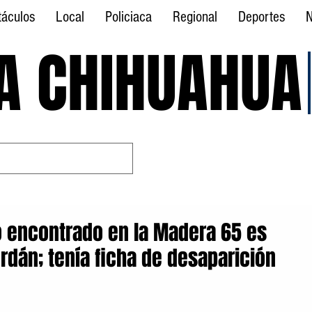
táculos
Local
Policiaca
Regional
Deportes
N
A CHIHUAHUA
A CHIHUAHUA
o encontrado en la Madera 65 es
erdán; tenía ficha de desaparición