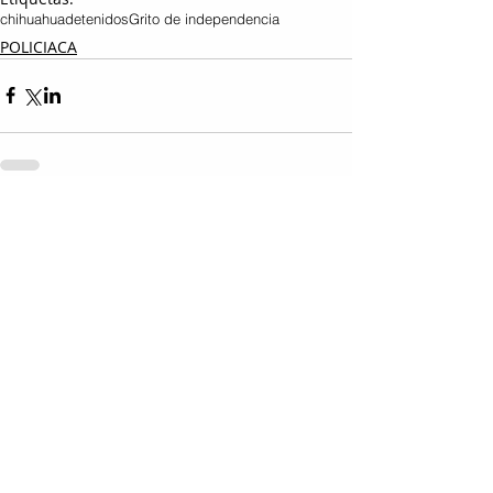
chihuahua
detenidos
Grito de independencia
POLICIACA
Entradas relacionadas
Ver todo