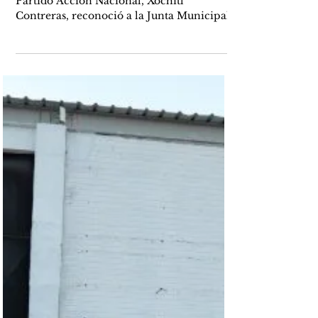
responsabilidad por el crecimiento
desordenado de la ciudad
Ciudad Juárez, Chih. – La diputada del
Partido Acción Nacional, Xóchitl
Contreras, reconoció a la Junta Municipal
de Agua y Saneamiento de Juárez por el
esfuerzo extraordinario que realiza para
llevar agua potable a cientos de familias
que habitan en asentamientos irregulares,
al considerar que garantizar el acceso al
vital líquido es un acto de responsabilidad
social y de profundo sentido humano. La
legisladora destacó que ninguna familia
debe quedarse sin agua potable, po