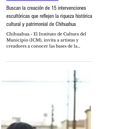
hace 10 horas
CULTURA Y ESPECTÁCULOS
Buscan la creación de 15 intervenciones
escultóricas que reflejen la riqueza histórica,
cultural y patrimonial de Chihuahua
Chihuahua.- El Instituto de Cultura del
Municipio (ICM), invita a artistas y
creadores a conocer las bases de la
convocatoria "Chihuahua Deja Huella", una
iniciativa que busca fortalecer el arte
público mediante la creación de 15
intervenciones escultóricas que reflejen la
riqueza histórica, cultural y patrimonial.
La convocatoria está dirigida a personas
mayores de 18 años que acrediten
residencia en el municipio de Chihuahua,
quienes podrán participar de manera
individual