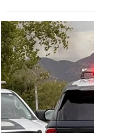
Llevan Manque Granados y Joss Vega
jornada de reforestación, limpieza y útiles
escolares a primaria de El Saucito
. -Regresaron a la primaria Rafael F.
Muñoz para atender la gestión de maestros
y padres de familia. -Escucharon las
necesidades de los vecinos y entregaron
útiles escolares a niñas y niños de la
colonia. Chihuahua, Chih.- Las diputadas
Manque Granados y Joss Vega realizaron
una jornada de limpieza y reforestación en
la escuela primaria Rafael F. Muñoz, en la
colonia El Saucito, previo al arranque del
nuevo ciclo escolar, y con el objetivo de
contribuir a que las niñas y