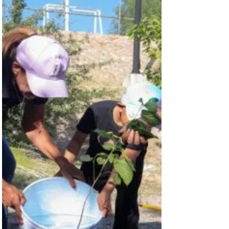
de prevención contra el Gusano
Barrenador del Ganado a productores
lecheros en el Centro de Acopio de Leche
El Mimbres, en la comunidad de Altavista,
así como en la quesería Cassidy's, donde
fue recibido por su propietario, Nolis.
Durante am