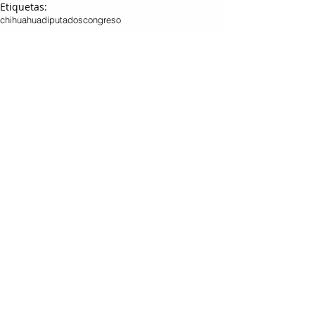
Etiquetas:
chihuahua
diputados
congreso
LOCAL
Entradas relacionadas
Ver todo