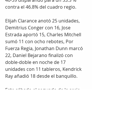
46-39 disparando para un 53.5 % 
contra el 46.8% del cuadro regio. 
Elijah Clarance anotó 25 unidades, 
Demitrius Conger con 16, Jose 
Estrada aportó 15, Charles Mitchell 
sumó 11 con ocho rebotes, Por 
Fuerza Regia, Jonathan Dunn marcó 
22, Daniel Bejarano finalizó con 
doble-doble en noche de 17 
unidades con 11 tableros, Kendrick 
Ray añadió 18 desde el banquillo. 
Este sábado el segundo de la serie 
se jugará a las 16:15 horas en el 
Gimnasio Nuevo León Unido.
Etiquetas:
chihuahua
basquetbol
dorados
monterrey
DEPORTES