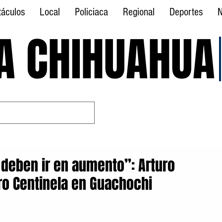
táculos
Local
Policiaca
Regional
Deportes
N
A CHIHUAHUA
A CHIHUAHUA
 deben ir en aumento”: Arturo
o Centinela en Guachochi