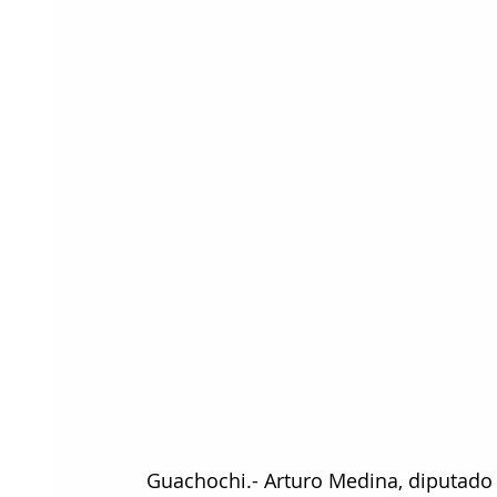
 Guachochi.- Arturo Medina, diputado representante del distrito 22 con cabecera en 