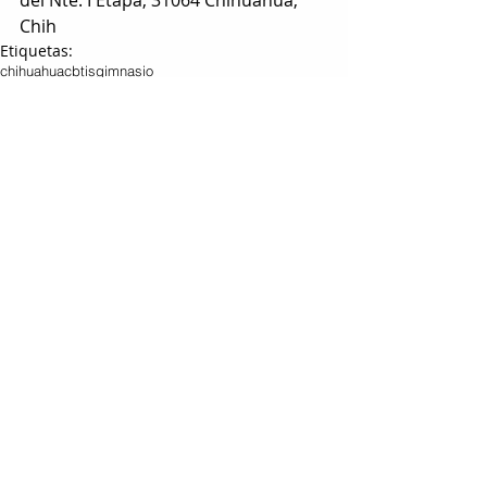
del Nte. I Etapa, 31064 Chihuahua, 
Chih
Etiquetas:
chihuahua
cbtis
gimnasio
DEPORTES
Entradas relacionadas
Ver todo