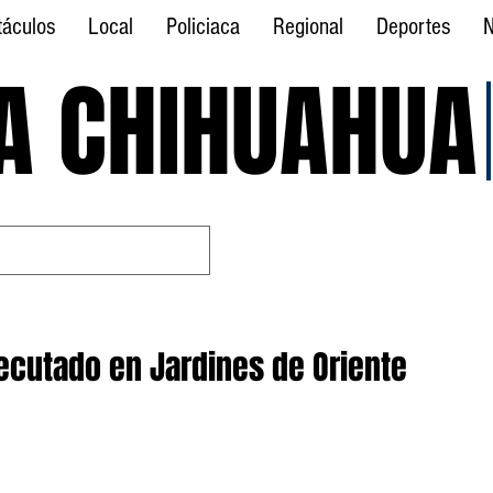
táculos
Local
Policiaca
Regional
Deportes
N
A CHIHUAHUA
A CHIHUAHUA
ecutado en Jardines de Oriente