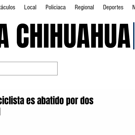
táculos
Local
Policiaca
Regional
Deportes
N
A CHIHUAHUA
A CHIHUAHUA
ciclista es abatido por dos
d