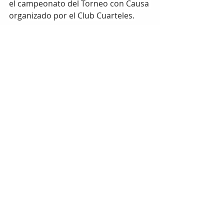
el campeonato del Torneo con Causa 
organizado por el Club Cuarteles.
Además, con su victoria la Segunda 
Copa Invernal 2024, obtuvo un pase 
directo a la Eliminatoria Estatal 
rumbo a los Juegos Conade 2025.
Etiquetas:
chihuahua
box
conalep
DEPORTES
Entradas relacionadas
Ver todo