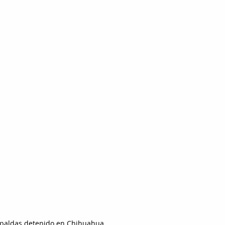
paldas detenido en Chihuahua