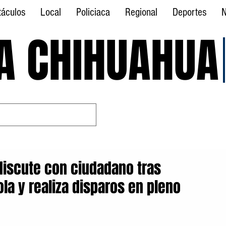
táculos
Local
Policiaca
Regional
Deportes
N
A CHIHUAHUA
A CHIHUAHUA
iscute con ciudadano tras
ola y realiza disparos en pleno