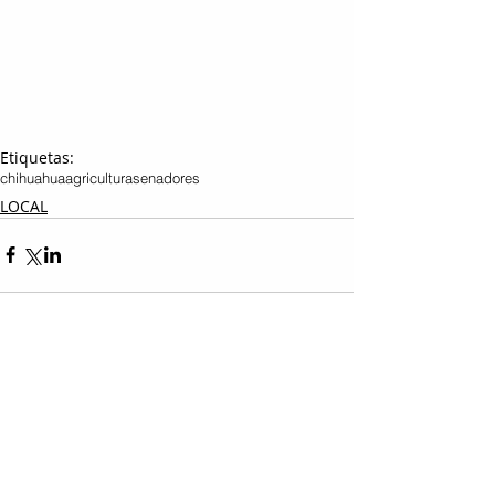
Etiquetas:
chihuahua
agricultura
senadores
LOCAL
Entradas relacionadas
Ver todo