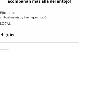
acompañan más allá del antojo!
Etiquetas:
chihuahua
krispy kreme
promoción
LOCAL
Entradas relacionadas
Ver todo