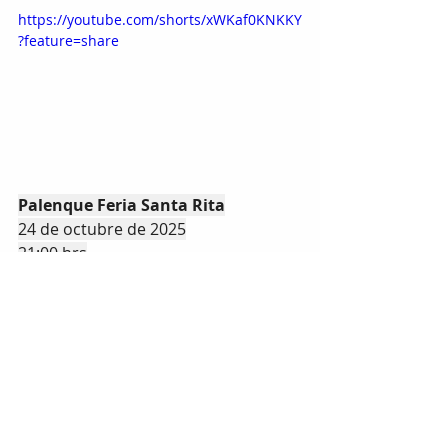
https://youtube.com/shorts/xWKaf0KNKKY
?feature=share
Palenque Feria Santa Rita
24 de octubre de 2025
21:00 hrs
Precios
 (aplican cargos por el 
servicio)
VIP:  $2,500 mxn  
ORO:  $1,900 mxn
PLATA: $1,500 mxn
BRONCE: $800 mxn
Restricciones: 
 a 
partir de 3 años, pagando boleto