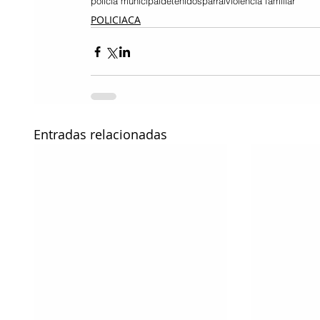
policía municipal
detenidos
parral
violencia familiar
POLICIACA
Entradas relacionadas