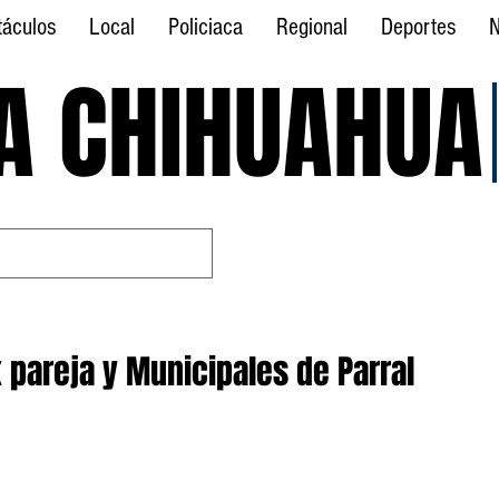
táculos
Local
Policiaca
Regional
Deportes
N
A CHIHUAHUA
A CHIHUAHUA
 pareja y Municipales de Parral